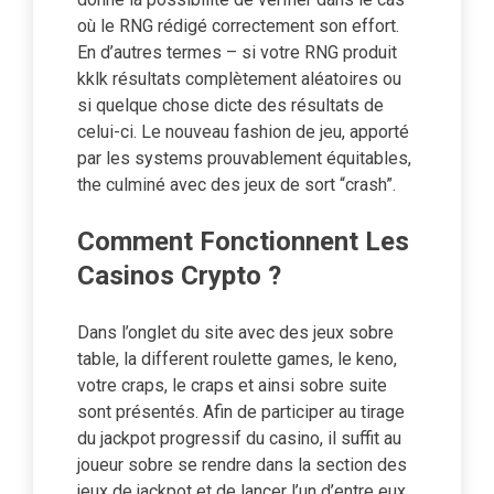
où le RNG rédigé correctement son effort.
En d’autres termes – si votre RNG produit
kklk résultats complètement aléatoires ou
si quelque chose dicte des résultats de
celui-ci. Le nouveau fashion de jeu, apporté
par les systems prouvablement équitables,
the culminé avec des jeux de sort “crash”.
Comment Fonctionnent Les
Casinos Crypto ?
Dans l’onglet du site avec des jeux sobre
table, la different roulette games, le keno,
votre craps, le craps et ainsi sobre suite
sont présentés. Afin de participer au tirage
du jackpot progressif du casino, il suffit au
joueur sobre se rendre dans la section des
jeux de jackpot et de lancer l’un d’entre eux.