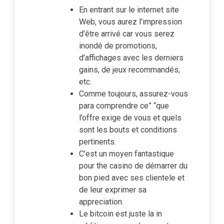
En entrant sur le internet site
Web, vous aurez l’impression
d’être arrivé car vous serez
inondé de promotions,
d’affichages avec les derniers
gains, de jeux recommandés,
etc.
Comme toujours, assurez-vous
para comprendre ce” “que
l’offre exige de vous et quels
sont les bouts et conditions
pertinents.
C’est un moyen fantastique
pour the casino de démarrer du
bon pied avec ses clientele et
de leur exprimer sa
appreciation.
Le bitcoin est juste la in