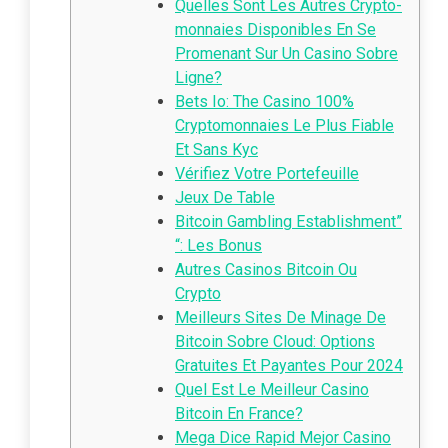
Quelles Sont Les Autres Crypto-
monnaies Disponibles En Se
Promenant Sur Un Casino Sobre
Ligne?
Bets Io: The Casino 100%
Cryptomonnaies Le Plus Fiable
Et Sans Kyc
Vérifiez Votre Portefeuille
Jeux De Table
Bitcoin Gambling Establishment”
“: Les Bonus
Autres Casinos Bitcoin Ou
Crypto
Meilleurs Sites De Minage De
Bitcoin Sobre Cloud: Options
Gratuites Et Payantes Pour 2024
Quel Est Le Meilleur Casino
Bitcoin En France?
Mega Dice Rapid Mejor Casino