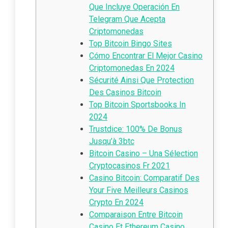
Que Incluye Operación En
Telegram Que Acepta
Criptomonedas
Top Bitcoin Bingo Sites
Cómo Encontrar El Mejor Casino
Criptomonedas En 2024
Sécurité Ainsi Que Protection
Des Casinos Bitcoin
Top Bitcoin Sportsbooks In
2024
Trustdice: 100% De Bonus
Jusqu’à 3btc
Bitcoin Casino – Una Sélection
Cryptocasinos Fr 2021
Casino Bitcoin: Comparatif Des
Your Five Meilleurs Casinos
Crypto En 2024
Comparaison Entre Bitcoin
Casino Et Ethereum Casino