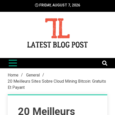
Skip
FRIDAY, AUGUST 7, 2026
to
content
LatestBlogPost
SEO | Sports | Eduation | Tech
Home
General
20 Meilleurs Sites Sobre Cloud Mining Bitcoin: Gratuits
Et Payant
20 Meilleurs