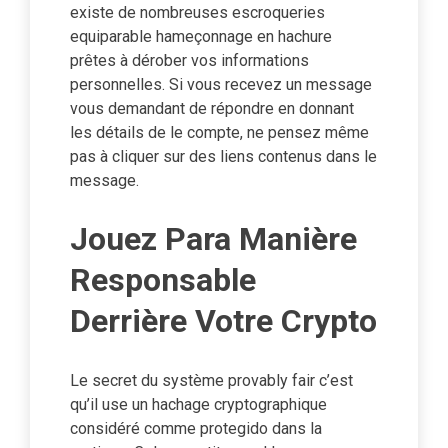
existe de nombreuses escroqueries
equiparable hameçonnage en hachure
prêtes à dérober vos informations
personnelles. Si vous recevez un message
vous demandant de répondre en donnant
les détails de le compte, ne pensez même
pas à cliquer sur des liens contenus dans le
message.
Jouez Para Manière
Responsable
Derrière Votre Crypto
Le secret du système provably fair c’est
qu’il use un hachage cryptographique
considéré comme protegido dans la