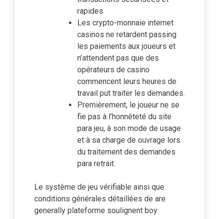
rapides.
Les crypto-monnaie internet
casinos ne retardent passing
les paiements aux joueurs et
n’attendent pas que des
opérateurs de casino
commencent leurs heures de
travail put traiter les demandes.
Premièrement, le joueur ne se
fie pas à l’honnêteté du site
para jeu, à son mode de usage
et à sa charge de ouvrage lors
du traitement des demandes
para retrait.
Le système de jeu vérifiable ainsi que
conditions générales détaillées de are
generally plateforme soulignent boy