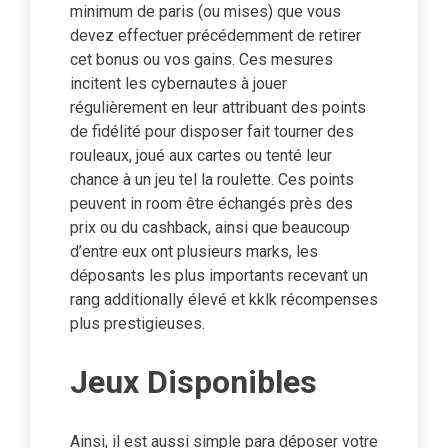
minimum de paris (ou mises) que vous
devez effectuer précédemment de retirer
cet bonus ou vos gains. Ces mesures
incitent les cybernautes à jouer
régulièrement en leur attribuant des points
de fidélité pour disposer fait tourner des
rouleaux, joué aux cartes ou tenté leur
chance à un jeu tel la roulette. Ces points
peuvent in room être échangés près des
prix ou du cashback, ainsi que beaucoup
d’entre eux ont plusieurs marks, les
déposants les plus importants recevant un
rang additionally élevé et kklk récompenses
plus prestigieuses.
Jeux Disponibles
Ainsi, il est aussi simple para déposer votre