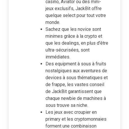
casino, Aviator ou des mini-
jeux exclusifs, JackBit offre
quelque select pour tout votre
monde.
Sachez que les novice sont
minimes grâce à la crypto et
que les dealings, en plus d’être
ultra-sécurisées, sont
immédiates.
Des equipment à sous à fruits
nostalgiques aux aventures de
devices à sous thématiques et
de frappe, les vastes conseil
de JackBit garantissent que
chaque newbie de machines à
sous trouve sa niche.
Les jeux avec croupier en
primary et les cryptomonnaies
forment une combinaison