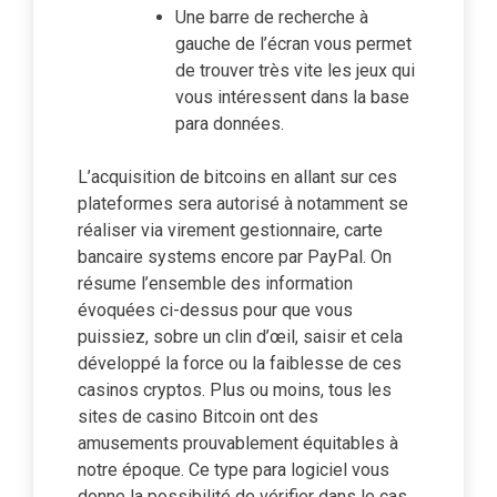
Une barre de recherche à
gauche de l’écran vous permet
de trouver très vite les jeux qui
vous intéressent dans la base
para données.
L’acquisition de bitcoins en allant sur ces
plateformes sera autorisé à notamment se
réaliser via virement gestionnaire, carte
bancaire systems encore par PayPal. On
résume l’ensemble des information
évoquées ci-dessus pour que vous
puissiez, sobre un clin d’œil, saisir et cela
développé la force ou la faiblesse de ces
casinos cryptos. Plus ou moins, tous les
sites de casino Bitcoin ont des
amusements prouvablement équitables à
notre époque. Ce type para logiciel vous
donne la possibilité de vérifier dans le cas