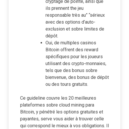
cryptage de pointe, ainsi que
ils prennent the jeu
responsable très au” “sérieux
avec des options d’auto-
exclusion et sobre limites de
dépôt.
Oui, de multiples casinos
Bitcoin offrent des reward
spécifiques pour les joueurs
utilisant des crypto-monnaies,
tels que des bonus sobre
bienvenue, des bonus de dépôt
ou des tours gratuits.
Ce guideline couvre les 20 meilleures
plateformes sobre cloud mining para
Bitcoin, y pénétré les options gratuites et
payantes, serve vous aider à trouver celle
qui correspond le mieux à vos obligations. Il