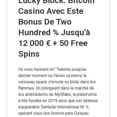
Lucky Block: Bitcoin
Casino Avec Este
Bonus De Two
Hundred % Jusqu’à
12 000 € + 50 Free
Spins
Ils vous tiennent en” “haleine jusqu’au
dernier moment où l’avion systems le
vaisseau space s’envole ou brûle dans les
flammes. En plongeant dans le marché de
les antécédents de MyStake, la plateforme
a été fondée en 2019 ainsi que est détenue
equiparable Santeda International M. V.,
opérant sous une licence para Curaçao.