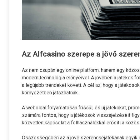
Az Alfcasino szerepe a jövő szer
Az nem csupán egy online platform, hanem egy közöss
modern technológia előnyeivel. A jövőben a játékok fo
a legújabb trendeket követi. A cél az, hogy a játéko
környezetben játszhatnak.
A weboldal folyamatosan frissül, és új játékokat, pro
számára fontos, hogy a játékosok visszajelzéseit figy
közvetlen kapcsolat a felhasználókkal erősíti a közöss
Összességében az a jövő szerencsejátékának egyik 