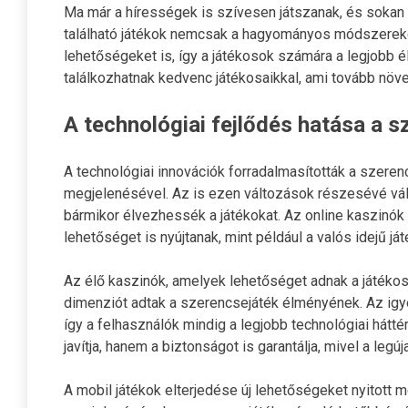
Ma már a hírességek is szívesen játszanak, és sokan 
található játékok nemcsak a hagyományos módszereket
lehetőségeket is, így a játékosok számára a legjobb é
találkozhatnak kedvenc játékosaikkal, ami tovább növ
A technológiai fejlődés hatása a 
A technológiai innovációk forradalmasították a szeren
megjelenésével. Az is ezen változások részesévé vál
bármikor élvezhessék a játékokat. Az online kaszinók
lehetőséget is nyújtanak, mint például a valós idejű ját
Az élő kaszinók, amelyek lehetőséget adnak a játékoso
dimenziót adtak a szerencsejáték élményének. Az igyek
így a felhasználók mindig a legjobb technológiai hátté
javítja, hanem a biztonságot is garantálja, mivel a legú
A mobil játékok elterjedése új lehetőségeket nyitott m