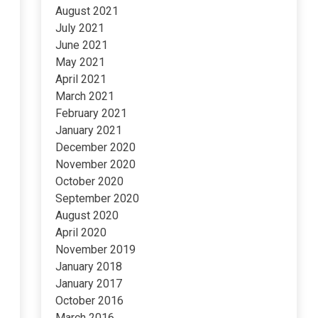
August 2021
July 2021
June 2021
May 2021
April 2021
March 2021
February 2021
January 2021
December 2020
November 2020
October 2020
September 2020
August 2020
April 2020
November 2019
January 2018
January 2017
October 2016
March 2016