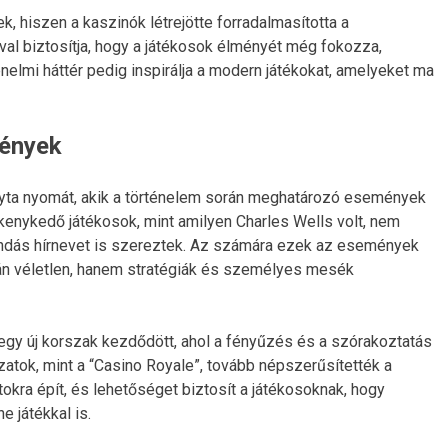
, hiszen a kaszinók létrejötte forradalmasította a
al biztosítja, hogy a játékosok élményét még fokozza,
nelmi háttér pedig inspirálja a modern játékokat, amelyeket ma
mények
gyta nyomát, akik a történelem során meghatározó események
ékenykedő játékosok, mint amilyen Charles Wells volt, nem
ndás hírnevet is szereztek. Az számára ezek az események
án véletlen, hanem stratégiák és személyes mesék
egy új korszak kezdődött, ahol a fényűzés és a szórakoztatás
ozatok, mint a “Casino Royale”, tovább népszerűsítették a
atokra épít, és lehetőséget biztosít a játékosoknak, hogy
e játékkal is.