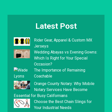
Latest Post
Rider Gear, Apparel & Custom MX
Jerseys
Wedding Abayas vs Evening Gowns:
Which Is Right for Your Special
Occasion?
The Importance of Remaining
Coachable
Orange County Notary: Why Mobile
Notary Services Have Become
Essential for Busy Californians
Choose the Best Chain Slings for
Your Industrial Needs