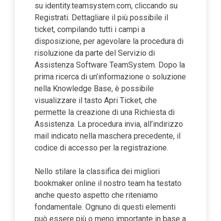
su identity.teamsystem.com, cliccando su
Registrati. Dettagliare il più possibile il
ticket, compilando tutti i campi a
disposizione, per agevolare la procedura di
risoluzione da parte del Servizio di
Assistenza Software TeamSystem. Dopo la
prima ricerca di un’informazione o soluzione
nella Knowledge Base, è possibile
visualizzare il tasto Apri Ticket, che
permette la creazione di una Richiesta di
Assistenza. La procedura invia, all’indirizzo
mail indicato nella maschera precedente, il
codice di accesso per la registrazione.
Nello stilare la classifica dei migliori
bookmaker online il nostro team ha testato
anche questo aspetto che riteniamo
fondamentale. Ognuno di questi elementi
può essere più o meno importante in base a