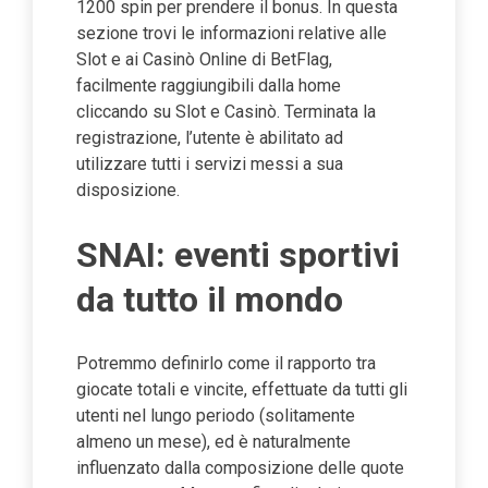
1200 spin per prendere il bonus. In questa
sezione trovi le informazioni relative alle
Slot e ai Casinò Online di BetFlag,
facilmente raggiungibili dalla home
cliccando su Slot e Casinò. Terminata la
registrazione, l’utente è abilitato ad
utilizzare tutti i servizi messi a sua
disposizione.
SNAI: eventi sportivi
da tutto il mondo
Potremmo definirlo come il rapporto tra
giocate totali e vincite, effettuate da tutti gli
utenti nel lungo periodo (solitamente
almeno un mese), ed è naturalmente
influenzato dalla composizione delle quote