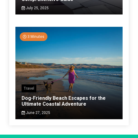
July 25, 2025
3 Minutes
Travel
Dog-Friendly Beach Escapes for the
Ultimate Coastal Adventure
June 27, 2025