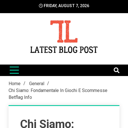
Skip
FRIDAY, AUGUST 7, 2026
to
content
LatestBlogPost
SEO | Sports | Eduation | Tech
Home
General
Chi Siamo: Fondamentale In Giochi E Scommesse
Betflag Info
Chi Siamo: