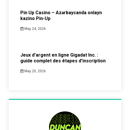
Pin Up Casino – Azərbaycanda onlayn
kazino Pin-Up
May 24, 2026
Jeux d’argent en ligne Gigadat Inc. :
guide complet des étapes d’inscription
May 20, 2026