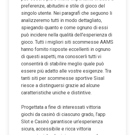
preferenze, abitudini e stile di gioco del
singolo utente. Nei paragrafi che seguono li
analizzeremo tutti in modo dettagliato,
spiegando quanto e come ognuno di essi
può incidere nella qualità dell’esperienza di
gioco. Tutti i migliori siti scommesse AAMS
hanno fornito risposte eccellenti in ognuno
di questi aspetti, ma conoscerli tutti vi
consentirà di stabilire meglio quale può
essere più adatto alle vostre esigenze. Tra
tanti siti per scommesse sportive Sisal
riesce a distinguersi grazie ad alcune
caratteristiche uniche e distintive.
Progettata a fine di interessati vittoria
giochi da casinò di ciascuno grado, l’app
Slot e Casinò garantisce un’esperienza
sicura, accessibile e ricca vittoria