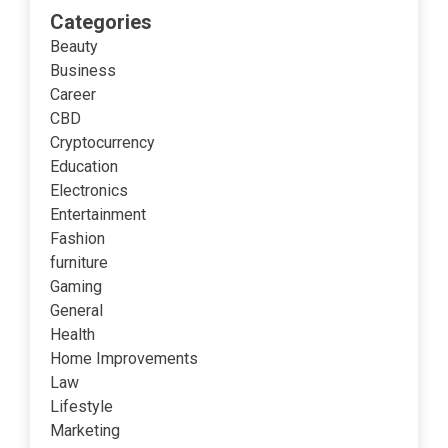
Categories
Beauty
Business
Career
CBD
Cryptocurrency
Education
Electronics
Entertainment
Fashion
furniture
Gaming
General
Health
Home Improvements
Law
Lifestyle
Marketing