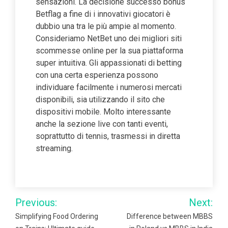
sensazioni. La decisione successo bonus
Betflag a fine di i innovativi giocatori è
dubbio una tra le più ampie al momento.
Consideriamo NetBet uno dei migliori siti
scommesse online per la sua piattaforma
super intuitiva. Gli appassionati di betting
con una certa esperienza possono
individuare facilmente i numerosi mercati
disponibili, sia utilizzando il sito che
dispositivi mobile. Molto interessante
anche la sezione live con tanti eventi,
soprattutto di tennis, trasmessi in diretta
streaming.
Post
Previous:
Next:
navigation
Simplifying Food Ordering
Difference between MBBS