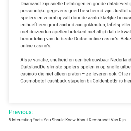
Daarnaast zijn snelle betalingen en goede databeveilig
persoonlijke gegevens goed beschermd zijn. Justbit i
spelers en vooral opvalt door de aantrekkelijke bon
en heeft een groot aanbod aan gokkasten, tafelspelle
met duizenden spellen betekent niet altijd dat de kwali
beoordeling van de beste Duitse online casino’s. 
online casino’s.
Als je variatie, snelheid en een betrouwbaar Nederlan
DuitslandDe slimste spelers spelen in op snelle uitbe
casino’s die niet alleen praten – ze leveren ook. Of je 
Cosmobetof cashback stapelen bij GoldenbetEr is hier e
Post
Previous:
navigation
5 Interesting Facts You Should Know About Rembrandt Van Rijn