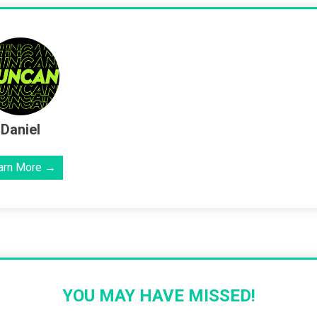
Daniel
arn More →
YOU MAY HAVE MISSED!