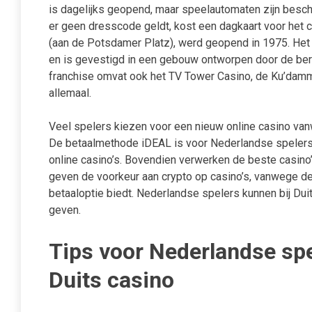
is dagelijks geopend, maar speelautomaten zijn beschik
er geen dresscode geldt, kost een dagkaart voor het ca
(aan de Potsdamer Platz), werd geopend in 1975. He
en is gevestigd in een gebouw ontworpen door de ber
franchise omvat ook het TV Tower Casino, de Ku’damm
allemaal.
Veel spelers kiezen voor een nieuw online casino van
De betaalmethode iDEAL is voor Nederlandse spelers er
online casino’s. Bovendien verwerken de beste casino
geven de voorkeur aan crypto op casino’s, vanwege de 
betaaloptie biedt. Nederlandse spelers kunnen bij Dui
geven.
Tips voor Nederlandse spel
Duits casino