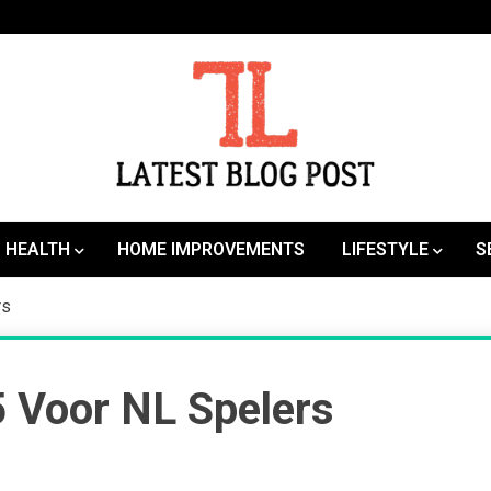
SEO | Sports | Eduation | Tech
Latest
HEALTH
HOME IMPROVEMENTS
LIFESTYLE
S
rs
5 Voor NL Spelers