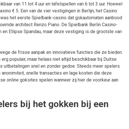
baar van 11 tot 4 uur en tafelspellen van 6 tot 3 uur. Hoewel
sino € 5. Een van de vier vestigingen in Berlijn, het Casino
t was het eerste Spielbank-casino dat gokautomaten aanbood
oemde architect Renzo Piano. De Spielbank Berlin Casino-
 en Ellipse Spandau, maar deze vestiging is de grootste van
wege de frisse aanpak en innovatieve functies die ze bieden.
g populair, maar helaas niet altijd beschikbaar bij Duitse
’s uitbetalingen snel en zonder gedoe. Steeds meer spelers
anonimiteit, snelle transacties en lage kosten die deze
tse online goksites spelen wanneer zij hier de voorkeur aan
ers bij het gokken bij een