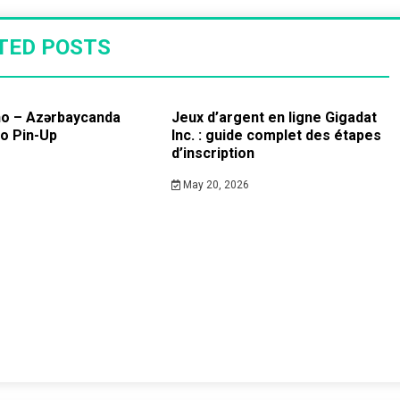
TED POSTS
no – Azərbaycanda
Jeux d’argent en ligne Gigadat
no Pin-Up
Inc. : guide complet des étapes
d’inscription
May 20, 2026