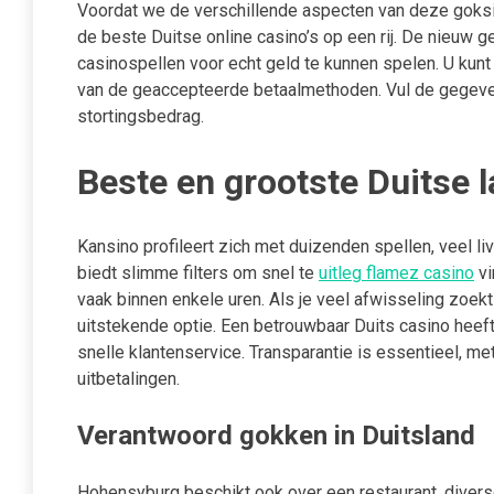
Voordat we de verschillende aspecten van deze goksi
de beste Duitse online casino’s op een rij. De nieuw
casinospellen voor echt geld te kunnen spelen. U kun
van de geaccepteerde betaalmethoden. Vul de gegeven
stortingsbedrag.
Beste en grootste Duitse 
Kansino profileert zich met duizenden spellen, veel liv
biedt slimme filters om snel te
uitleg flamez casino
vi
vaak binnen enkele uren. Als je veel afwisseling zoekt 
uitstekende optie. Een betrouwbaar Duits casino heef
snelle klantenservice. Transparantie is essentieel, me
uitbetalingen.
Verantwoord gokken in Duitsland
Hohensyburg beschikt ook over een restaurant, diver