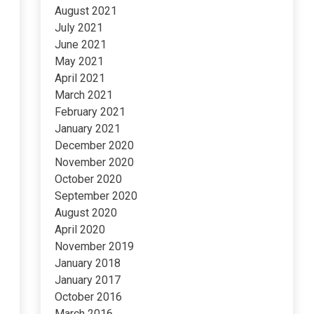
August 2021
July 2021
June 2021
May 2021
April 2021
March 2021
February 2021
January 2021
December 2020
November 2020
October 2020
September 2020
August 2020
April 2020
November 2019
January 2018
January 2017
October 2016
March 2016