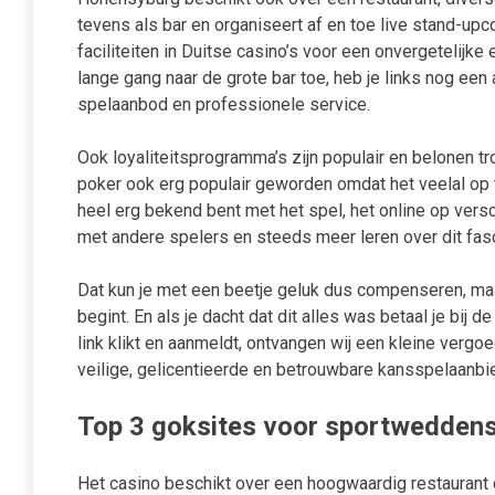
tevens als bar en organiseert af en toe live stand-u
faciliteiten in Duitse casino’s voor een onvergetelijk
lange gang naar de grote bar toe, heb je links nog ee
spelaanbod en professionele service.
Ook loyaliteitsprogramma’s zijn populair en belonen tr
poker ook erg populair geworden omdat het veelal op te
heel erg bekend bent met het spel, het online op vers
met andere spelers en steeds meer leren over dit fas
Dat kun je met een beetje geluk dus compenseren, ma
begint. En als je dacht dat dit alles was betaal je bij d
link klikt en aanmeldt, ontvangen wij een kleine vergoe
veilige, gelicentieerde en betrouwbare kansspelaanbi
Top 3 goksites voor sportwedden
Het casino beschikt over een hoogwaardig restaurant