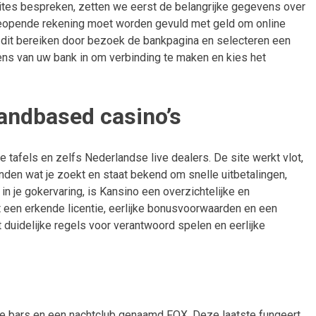
tes bespreken, zetten we eerst de belangrijke gegevens over
 geopende rekening moet worden gevuld met geld om online
t dit bereiken door bezoek de bankpagina en selecteren een
s van uw bank in om verbinding te maken en kies het
landbased casino’s
e tafels en zelfs Nederlandse live dealers. De site werkt vlot,
nden wat je zoekt en staat bekend om snelle uitbetalingen,
in je gokervaring, is Kansino een overzichtelijke en
t een erkende licentie, eerlijke bonusvoorwaarden en een
t duidelijke regels voor verantwoord spelen en eerlijke
se bars en een nachtclub genaamd FOX. Deze laatste fungeert