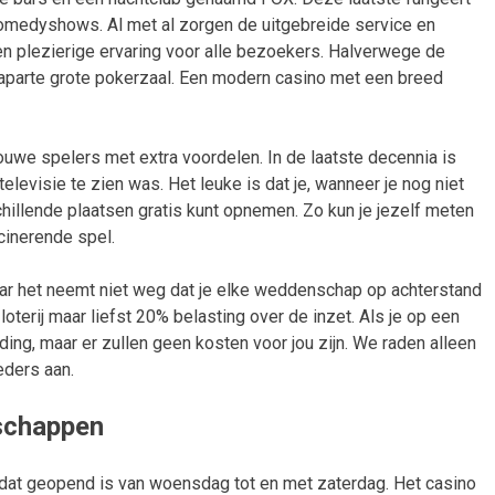
pcomedyshows. Al met al zorgen de uitgebreide service en
e en plezierige ervaring voor alle bezoekers. Halverwege de
n aparte grote pokerzaal. Een modern casino met een breed
ouwe spelers met extra voordelen. In de laatste decennia is
levisie te zien was. Het leuke is dat je, wanneer je nog niet
chillende plaatsen gratis kunt opnemen. Zo kun je jezelf meten
cinerende spel.
ar het neemt niet weg dat je elke weddenschap op achterstand
e loterij maar liefst 20% belasting over de inzet. Als je op een
ding, maar er zullen geen kosten voor jou zijn. We raden alleen
eders aan.
schappen
 dat geopend is van woensdag tot en met zaterdag. Het casino