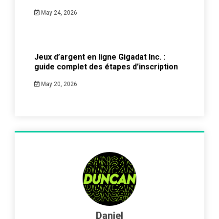
May 24, 2026
Jeux d’argent en ligne Gigadat Inc. :
guide complet des étapes d’inscription
May 20, 2026
Daniel