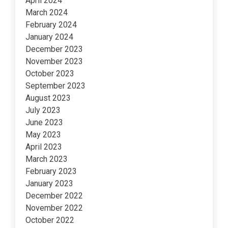
April 2024
March 2024
February 2024
January 2024
December 2023
November 2023
October 2023
September 2023
August 2023
July 2023
June 2023
May 2023
April 2023
March 2023
February 2023
January 2023
December 2022
November 2022
October 2022