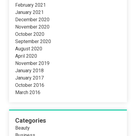
February 2021
January 2021
December 2020
November 2020
October 2020
September 2020
August 2020
April 2020
November 2019
January 2018
January 2017
October 2016
March 2016
Categories
Beauty
Business