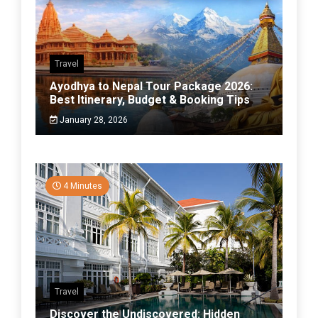
Travel
Ayodhya to Nepal Tour Package 2026:
Best Itinerary, Budget & Booking Tips
January 28, 2026
4 Minutes
Travel
Discover the Undiscovered: Hidden