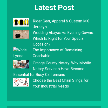
Latest Post
Rider Gear, Apparel & Custom MX
Jerseys
Wedding Abayas vs Evening Gowns:
Which Is Right for Your Special
Occasion?
The Importance of Remaining
Coachable
Orange County Notary: Why Mobile
Notary Services Have Become
Essential for Busy Californians
Choose the Best Chain Slings for
Your Industrial Needs