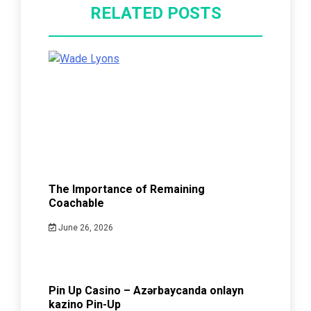
RELATED POSTS
The Importance of Remaining
Coachable
June 26, 2026
Pin Up Casino – Azərbaycanda onlayn
kazino Pin-Up