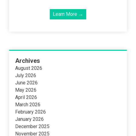
Learn More →
Archives
August 2026
July 2026
June 2026
May 2026
April 2026
March 2026
February 2026
January 2026
December 2025
November 2025