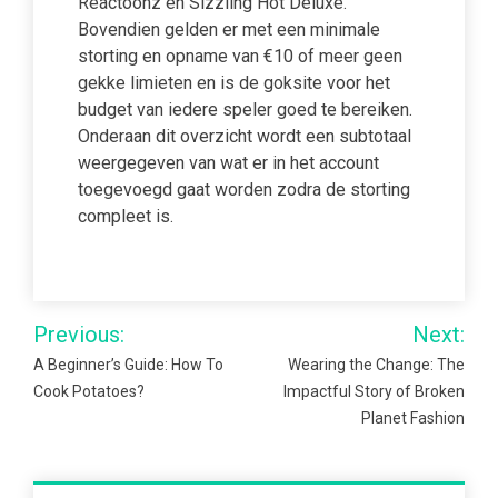
Reactoonz en Sizzling Hot Deluxe.
Bovendien gelden er met een minimale
storting en opname van €10 of meer geen
gekke limieten en is de goksite voor het
budget van iedere speler goed te bereiken.
Onderaan dit overzicht wordt een subtotaal
weergegeven van wat er in het account
toegevoegd gaat worden zodra de storting
compleet is.
Post
Previous:
Next:
navigation
A Beginner’s Guide: How To
Wearing the Change: The
Cook Potatoes?
Impactful Story of Broken
Planet Fashion