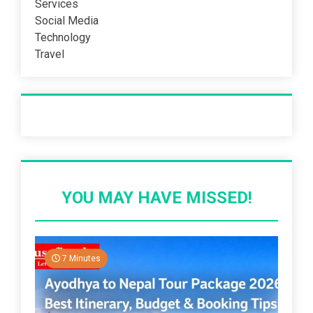
Services
Social Media
Technology
Travel
Recent Post
YOU MAY HAVE MISSED!
7 Minutes