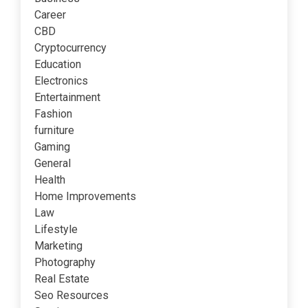
Career
CBD
Cryptocurrency
Education
Electronics
Entertainment
Fashion
furniture
Gaming
General
Health
Home Improvements
Law
Lifestyle
Marketing
Photography
Real Estate
Seo Resources