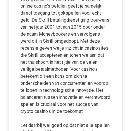
online casino’s betalen geeft je namelijk
direct toegang tot gokspellen voor echt
geld. De Skrill betalingdienst ging trouwens
van het jaar 2001 tot aan 2015 door onder
de naam Moneybookers en vervolgens
werd dit in Skrill omgedoopt. Met deze
recensie geven we je inzicht in casinosites
die Skrill accepteren en tonen we aan dat
het thuishoort in het rijtje van de velen
veilige betaalmethoden. Voor casino’s
betekent dit een kans om zich te
onderscheiden van concurrenten en voorop
te lopen in technologische innovatie. Het
balanceren tussen innovatie en verantwoord
spelen is cruciaal voor het succes van
crypto casino’s in de toekomst.
Let daarbij wel goed op dat niet alle spellen