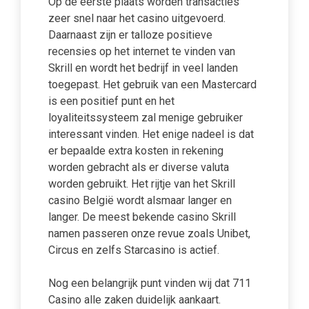
Op de eerste plaats worden transacties
zeer snel naar het casino uitgevoerd.
Daarnaast zijn er talloze positieve
recensies op het internet te vinden van
Skrill en wordt het bedrijf in veel landen
toegepast. Het gebruik van een Mastercard
is een positief punt en het
loyaliteitssysteem zal menige gebruiker
interessant vinden. Het enige nadeel is dat
er bepaalde extra kosten in rekening
worden gebracht als er diverse valuta
worden gebruikt. Het rijtje van het Skrill
casino België wordt alsmaar langer en
langer. De meest bekende casino Skrill
namen passeren onze revue zoals Unibet,
Circus en zelfs Starcasino is actief.
Nog een belangrijk punt vinden wij dat 711
Casino alle zaken duidelijk aankaart.