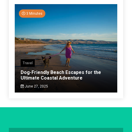
3 Minutes
Travel
Dog-Friendly Beach Escapes for the
Ultimate Coastal Adventure
June 27, 2025