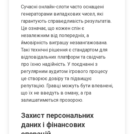
Сучасні онлайн-слоти часто оснащені
генераторами випадкових чисел, які
гарантують справедливість результатів.
Це означає, що кожен спін є
незалежним від попередніх, а
ймовірність виграшу незаангажована.
Такі технічні рішення є стандартом для
відповідальних платформ та свідчать
про їхню надійність. У поєднанні з
регулярним аудитом ігрового процесу
це створює довіру та підвищує
репутацію. Гравці можуть бути впевнені,
що їх не введуть в оману, а гра
залишатиметься прозорою.
Захист персональних
даних і фінансових