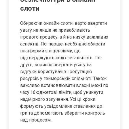
слоти
Обираючи онлайн-слоти, варто звертати
увагу не лише на привабливість
ігрового процесу, а й на низку важливих
аспектів. По-перше, необхідно обирати
платформи з ліцензіями, що
підтверджують їхню легальність. По-
друге, корисно звертати увагу на
відгуки користувачів і репутацію
ресурсів у геймерській спільноті. Також
важливо встановлювати власні межі по
часу і бюджетові ліміти, щоб уникнути
надмірного залучення. Усі ці кроки
формують усвідомлене ставлення до
гри та допомагають зберегти контроль
над процесом.