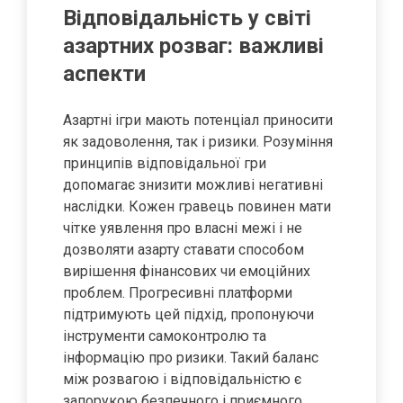
Відповідальність у світі
азартних розваг: важливі
аспекти
Азартні ігри мають потенціал приносити
як задоволення, так і ризики. Розуміння
принципів відповідальної гри
допомагає знизити можливі негативні
наслідки. Кожен гравець повинен мати
чітке уявлення про власні межі і не
дозволяти азарту ставати способом
вирішення фінансових чи емоційних
проблем. Прогресивні платформи
підтримують цей підхід, пропонуючи
інструменти самоконтролю та
інформацію про ризики. Такий баланс
між розвагою і відповідальністю є
запорукою безпечного і приємного