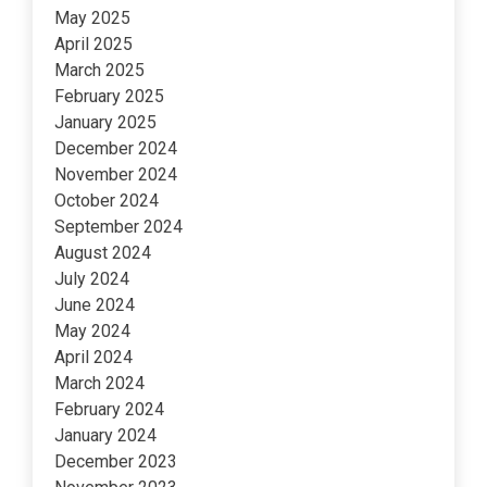
May 2025
April 2025
March 2025
February 2025
January 2025
December 2024
November 2024
October 2024
September 2024
August 2024
July 2024
June 2024
May 2024
April 2024
March 2024
February 2024
January 2024
December 2023