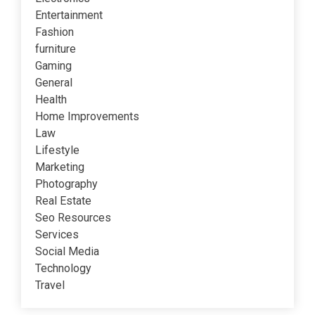
Entertainment
Fashion
furniture
Gaming
General
Health
Home Improvements
Law
Lifestyle
Marketing
Photography
Real Estate
Seo Resources
Services
Social Media
Technology
Travel