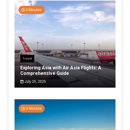
3 Minutes
Travel
Exploring Asia with Air Asia Flights: A
Comprehensive Guide
July 25, 2025
3 Minutes