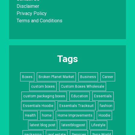
Disclaimer
Privacy Policy
Terms and Conditions
Tags
Boxes
Broken Planet Market
Business
Career
custom boxes
Custom Boxes Wholesale
custom packaging boxes
Education
Essentials
Essentials Hoodie
Essentials Tracksuit
fashion
Health
home
Home Improvements
Hoodie
latest blog post
latestblogpost
Lifestyle
packaging
real estate
Services
Syna World