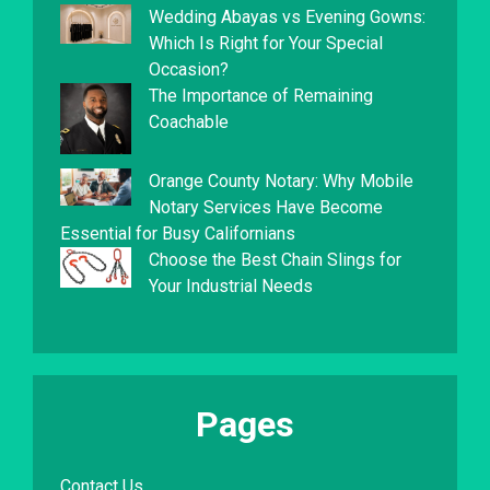
Wedding Abayas vs Evening Gowns:
Which Is Right for Your Special
Occasion?
The Importance of Remaining
Coachable
Orange County Notary: Why Mobile
Notary Services Have Become
Essential for Busy Californians
Choose the Best Chain Slings for
Your Industrial Needs
Pages
Contact Us