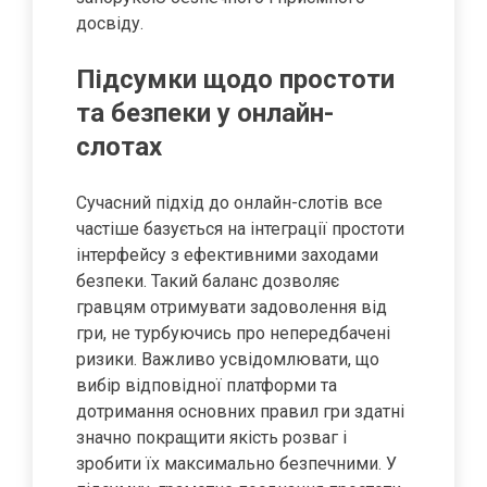
досвіду.
Підсумки щодо простоти
та безпеки у онлайн-
слотах
Сучасний підхід до онлайн-слотів все
частіше базується на інтеграції простоти
інтерфейсу з ефективними заходами
безпеки. Такий баланс дозволяє
гравцям отримувати задоволення від
гри, не турбуючись про непередбачені
ризики. Важливо усвідомлювати, що
вибір відповідної платформи та
дотримання основних правил гри здатні
значно покращити якість розваг і
зробити їх максимально безпечними. У