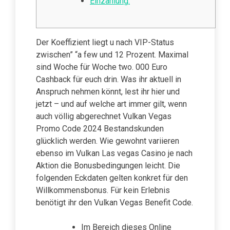
Einzahlung:
Der Koeffizient liegt u nach VIP-Status
zwischen” “a few und 12 Prozent. Maximal
sind Woche für Woche two. 000 Euro
Cashback für euch drin. Was ihr aktuell in
Anspruch nehmen könnt, lest ihr hier und
jetzt – und auf welche art immer gilt, wenn
auch völlig abgerechnet Vulkan Vegas
Promo Code 2024 Bestandskunden
glücklich werden. Wie gewohnt variieren
ebenso im Vulkan Las vegas Casino je nach
Aktion die Bonusbedingungen leicht. Die
folgenden Eckdaten gelten konkret für den
Willkommensbonus. Für kein Erlebnis
benötigt ihr den Vulkan Vegas Benefit Code.
Im Bereich dieses Online