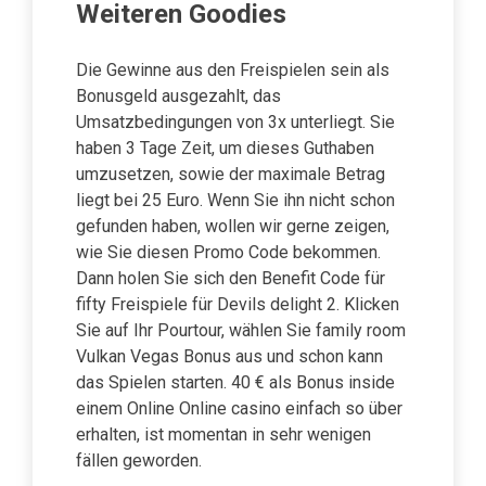
Weiteren Goodies
Die Gewinne aus den Freispielen sein als
Bonusgeld ausgezahlt, das
Umsatzbedingungen von 3x unterliegt. Sie
haben 3 Tage Zeit, um dieses Guthaben
umzusetzen, sowie der maximale Betrag
liegt bei 25 Euro. Wenn Sie ihn nicht schon
gefunden haben, wollen wir gerne zeigen,
wie Sie diesen Promo Code bekommen.
Dann holen Sie sich den Benefit Code für
fifty Freispiele für Devils delight 2. Klicken
Sie auf Ihr Pourtour, wählen Sie family room
Vulkan Vegas Bonus aus und schon kann
das Spielen starten. 40 € als Bonus inside
einem Online Online casino einfach so über
erhalten, ist momentan in sehr wenigen
fällen geworden.