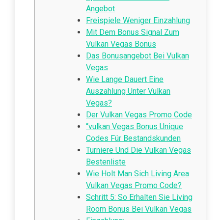
Angebot
Freispiele Weniger Einzahlung
Mit Dem Bonus Signal Zum
Vulkan Vegas Bonus
Das Bonusangebot Bei Vulkan
Vegas
Wie Lange Dauert Eine
Auszahlung Unter Vulkan
Vegas?
Der Vulkan Vegas Promo Code
“vulkan Vegas Bonus Unique
Codes Für Bestandskunden
Turniere Und Die Vulkan Vegas
Bestenliste
Wie Holt Man Sich Living Area
Vulkan Vegas Promo Code?
Schritt 5: So Erhalten Sie Living
Room Bonus Bei Vulkan Vegas