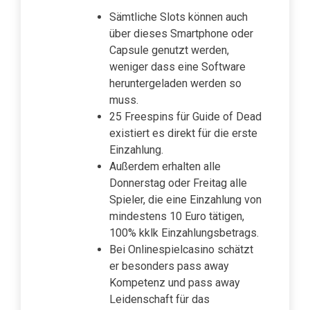
Sämtliche Slots können auch
über dieses Smartphone oder
Capsule genutzt werden,
weniger dass eine Software
heruntergeladen werden so
muss.
25 Freespins für Guide of Dead
existiert es direkt für die erste
Einzahlung.
Außerdem erhalten alle
Donnerstag oder Freitag alle
Spieler, die eine Einzahlung von
mindestens 10 Euro tätigen,
100% kklk Einzahlungsbetrags.
Bei Onlinespielcasino schätzt
er besonders pass away
Kompetenz und pass away
Leidenschaft für das