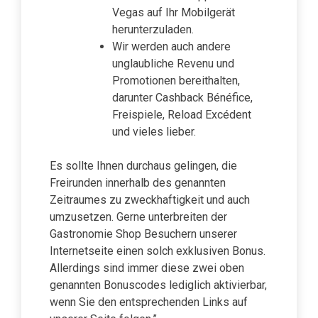
Vegas auf Ihr Mobilgerät
herunterzuladen.
Wir werden auch andere
unglaubliche Revenu und
Promotionen bereithalten,
darunter Cashback Bénéfice,
Freispiele, Reload Excédent
und vieles lieber.
Es sollte Ihnen durchaus gelingen, die
Freirunden innerhalb des genannten
Zeitraumes zu zweckhaftigkeit und auch
umzusetzen. Gerne unterbreiten der
Gastronomie Shop Besuchern unserer
Internetseite einen solch exklusiven Bonus.
Allerdings sind immer diese zwei oben
genannten Bonuscodes lediglich aktivierbar,
wenn Sie den entsprechenden Links auf