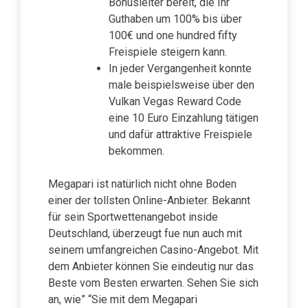
Bonusleiter bereit, die Ihr
Guthaben um 100% bis über
100€ und one hundred fifty
Freispiele steigern kann.
In jeder Vergangenheit konnte
male beispielsweise über den
Vulkan Vegas Reward Code
eine 10 Euro Einzahlung tätigen
und dafür attraktive Freispiele
bekommen.
Megapari ist natürlich nicht ohne Boden
einer der tollsten Online-Anbieter. Bekannt
für sein Sportwettenangebot inside
Deutschland, überzeugt fue nun auch mit
seinem umfangreichen Casino-Angebot. Mit
dem Anbieter können Sie eindeutig nur das
Beste vom Besten erwarten. Sehen Sie sich
an, wie” “Sie mit dem Megapari