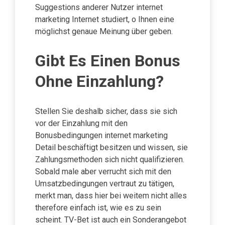
Suggestions anderer Nutzer internet
marketing Internet studiert, o Ihnen eine
möglichst genaue Meinung über geben.
Gibt Es Einen Bonus
Ohne Einzahlung?
Stellen Sie deshalb sicher, dass sie sich
vor der Einzahlung mit den
Bonusbedingungen internet marketing
Detail beschäftigt besitzen und wissen, sie
Zahlungsmethoden sich nicht qualifizieren.
Sobald male aber verrucht sich mit den
Umsatzbedingungen vertraut zu tätigen,
merkt man, dass hier bei weitem nicht alles
therefore einfach ist, wie es zu sein
scheint. TV-Bet ist auch ein Sonderangebot