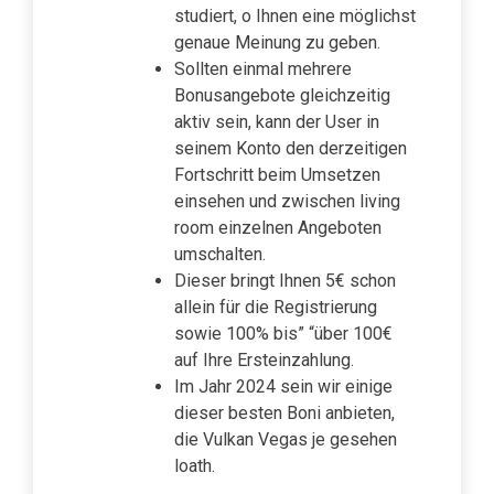
studiert, o Ihnen eine möglichst
genaue Meinung zu geben.
Sollten einmal mehrere
Bonusangebote gleichzeitig
aktiv sein, kann der User in
seinem Konto den derzeitigen
Fortschritt beim Umsetzen
einsehen und zwischen living
room einzelnen Angeboten
umschalten.
Dieser bringt Ihnen 5€ schon
allein für die Registrierung
sowie 100% bis” “über 100€
auf Ihre Ersteinzahlung.
Im Jahr 2024 sein wir einige
dieser besten Boni anbieten,
die Vulkan Vegas je gesehen
loath.