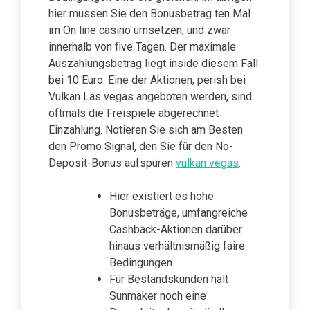
hier müssen Sie den Bonusbetrag ten Mal
im On line casino umsetzen, und zwar
innerhalb von five Tagen. Der maximale
Auszahlungsbetrag liegt inside diesem Fall
bei 10 Euro. Eine der Aktionen, perish bei
Vulkan Las vegas angeboten werden, sind
oftmals die Freispiele abgerechnet
Einzahlung. Notieren Sie sich am Besten
den Promo Signal, den Sie für den No-
Deposit-Bonus aufspüren
vulkan vegas
.
Hier existiert es hohe
Bonusbeträge, umfangreiche
Cashback-Aktionen darüber
hinaus verhältnismäßig faire
Bedingungen.
Für Bestandskunden hält
Sunmaker noch eine