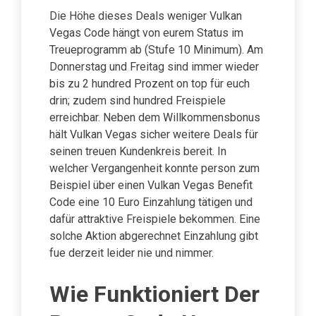
Die Höhe dieses Deals weniger Vulkan
Vegas Code hängt von eurem Status im
Treueprogramm ab (Stufe 10 Minimum). Am
Donnerstag und Freitag sind immer wieder
bis zu 2 hundred Prozent on top für euch
drin; zudem sind hundred Freispiele
erreichbar. Neben dem Willkommensbonus
hält Vulkan Vegas sicher weitere Deals für
seinen treuen Kundenkreis bereit. In
welcher Vergangenheit konnte person zum
Beispiel über einen Vulkan Vegas Benefit
Code eine 10 Euro Einzahlung tätigen und
dafür attraktive Freispiele bekommen. Eine
solche Aktion abgerechnet Einzahlung gibt
fue derzeit leider nie und nimmer.
Wie Funktioniert Der