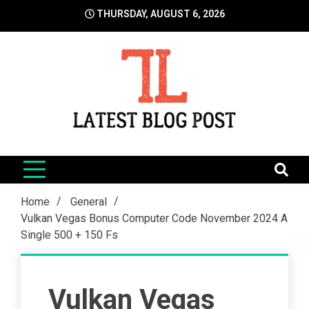
Skip
THURSDAY, AUGUST 6, 2026
to
content
LatestBlogPost
SEO | Sports | Eduation | Tech
Home
General
Vulkan Vegas Bonus Computer Code November 2024 A
Single 500 + 150 Fs
Vulkan Vegas