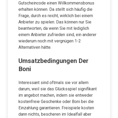
Gutscheincode einen Willkommensbonus
erhalten können. Da stellt sich häufig die
Frage, durch es reicht, wirklich bei einem
Anbieter zu spielen. Das können nur Sie
beantworten, da wenn Sie mit lediglich
einem Anbieter zufrieden sind, ein anderer
wiederum noch mit vergnügen 1-2
Alternativen hätte.
Umsatzbedingungen Der
Boni
Interessant sind oftmals sie vor allem
darum, weil sie das Glücksspiel signifikant
im angebot machen, indem sie entweder
kostenfreie Geschenke oder Boni bei die
Einzahlung garantieren. Freispiele kosten
dann nichts, bescheren im Idealfall aber