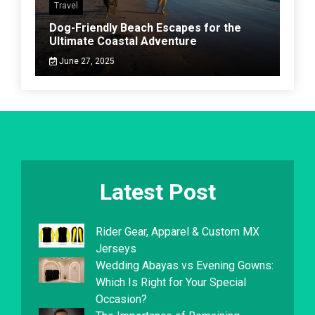
Travel
Dog-Friendly Beach Escapes for the
Ultimate Coastal Adventure
June 27, 2025
Latest Post
Rider Gear, Apparel & Custom MX
Jerseys
Wedding Abayas vs Evening Gowns:
Which Is Right for Your Special
Occasion?