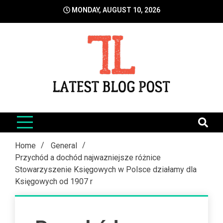
Skip
MONDAY, AUGUST 10, 2026
to
content
LatestBlogPost
SEO | Sports | Eduation | Tech
Home
General
Przychód a dochód najwazniejsze różnice
Stowarzyszenie Księgowych w Polsce działamy dla
Księgowych od 1907 r